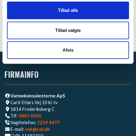
Tillad alle
Tillad valgte
Afvis
FIRMAINFO
Varmekonsulenterne ApS
Carit Etlars Vej 10 kl. tv
1814 Frederiksberg C
Tlf:
3887 4900
Vagttelefon:
2219 4477​
E-mail:
vak@vak.dk
CVR: 11181503