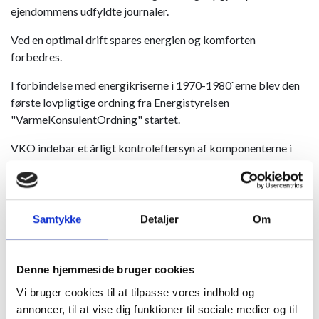
ejendommens udfyldte journaler.
Ved en optimal drift spares energien og komforten
forbedres.
I forbindelse med energikriserne i 1970-1980`erne blev den
første lovpligtige ordning fra Energistyrelsen
"VarmeKonsulentOrdning" startet.
VKO indebar et årligt kontroleftersyn af komponenterne i
varmecentralen foretaget af vor VKO-konsulenter og at
ejendommens energiansvarlige førte forbrugs- og
driftsjournaler.
Samtykke
Detaljer
Om
Denne ordning var ejendommenes varmemestre glade for og
vi har derfor fortsat ordningen på frivillig basis.​
Denne hjemmeside bruger cookies
Vi bruger cookies til at tilpasse vores indhold og
annoncer, til at vise dig funktioner til sociale medier og til