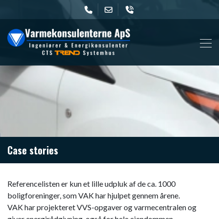
Gå
til
hovedindhold
Case stories
Referencelisten er kun et lille udpluk af de ca. 1000
boligforeninger, som VAK har hjulpet gennem årene.
VAK har projekteret VVS-opgaver og varmecentralen og
giver energirådgivning, også for hele ejendommen.