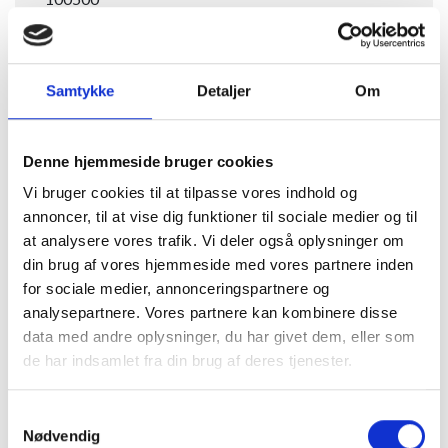
E/F Nærum Park Nærum
Boligejendom 156 boliger 6 Blokke
Samtykke
Detaljer
Om
Fjernvarme Vand 3 VC​
2011 - 2013
Denne hjemmeside bruger cookies
Renovering af 3 varmecentraler
Vi bruger cookies til at tilpasse vores indhold og
Optimering af energiforbrug via TREND CTS-
annoncer, til at vise dig funktioner til sociale medier og til
anlæg.
at analysere vores trafik. Vi deler også oplysninger om
din brug af vores hjemmeside med vores partnere inden
Løbende energirådgivning.​
for sociale medier, annonceringspartnere og
Renovering af 3 varmecentraler.
analysepartnere. Vores partnere kan kombinere disse
data med andre oplysninger, du har givet dem, eller som
CTS-overvågning.​
de har indsamlet fra din brug af deres tjenester.
Samtykkevalg
Nødvendig