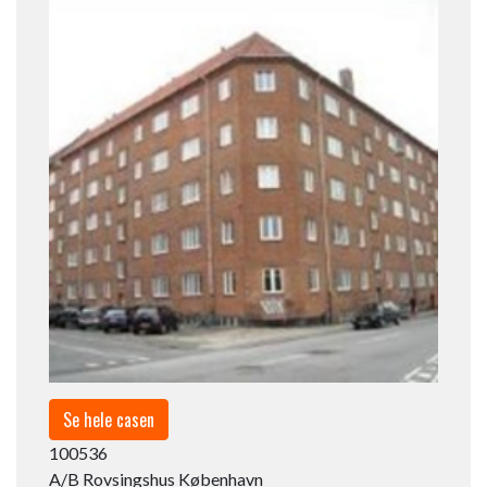
Se hele casen
100536
A/B Rovsingshus København​