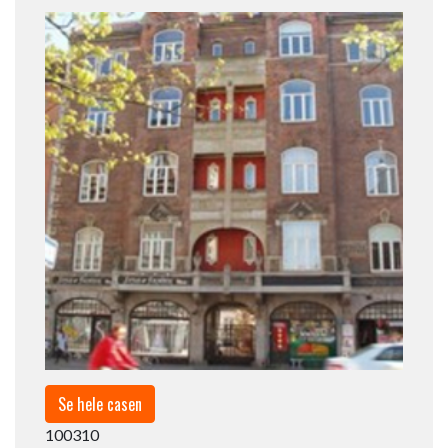
Se hele casen
100310​