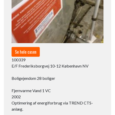
Se hele casen
100339
E/F Frederiksborgvej 10-12 København NV
Boligejendom 28 boliger
Fjernvarme Vand 1 VC​
2002
Optimering af energiforbrug via TREND CTS-
anlæg.