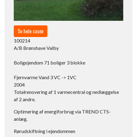
Se hele casen
100214​
A/B Brønshave Valby
Boligejendom 71 boliger 3 blokke
Fjernvarme Vand 3 VC -> 1VC​
2004
Totalrenovering af 1 varmecentral og nedlæggelse
af 2 andre.
Optimering af energiforbrug via TREND CTS-
anlæg.
Rørudskiftning i ejendommen