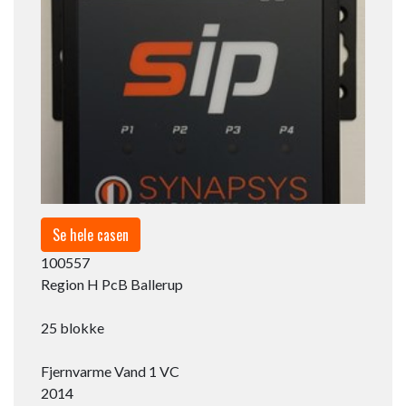
Se hele casen
100557​
Region H PcB Ballerup​
25 blokke
Fjernvarme Vand 1 VC​
2014