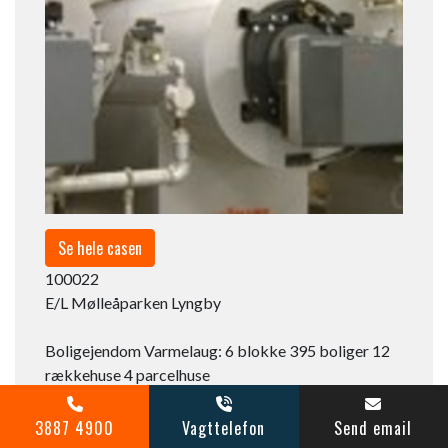
Se hele casen
100022​
E/L Mølleåparken Lyngby
Boligejendom Varmelaug: 6 blokke 395 boliger 12
rækkehuse 4 parcelhuse
NaturGas 1 VC​
3887 4900
Vagttelefon
Send email
2001​