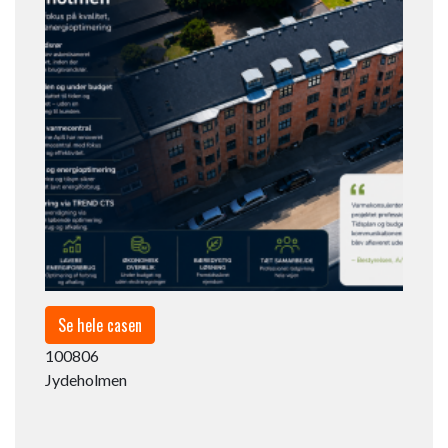
Se hele casen
100806
Jydeholmen