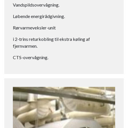
Vandspildsovervågning.
Løbende energirådgivning.
Rørvarmeveksler-unit
i 2-trins returkobling til ekstra køling af
fjernvarmen.
CTS-overvågning.​