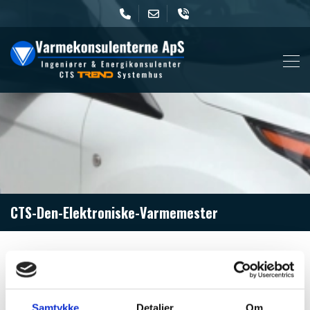
Gå
til
hovedindhold
CTS-Den-Elektroniske-Varmemester
Kontakt os
Samtykke
Detaljer
Om