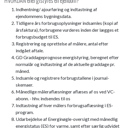
HVORDAN energistyres en ejendom?​​
Indhentning/ ajourføring og indtastning af
ejendommens bygningsdata.
Tidligere års forbrugsoplysninger indsamles (kopi af
årsfaktura), forbrugene vurderes inden der lægges et
forbrugsbudget til ES.
Registrering og oprettelse af målere, antal efter
indgået aftale.
GD Graddageprognose energistyring, beregnet efter
normalår og indtastning af de aktuelle graddage pr.
måned.
Indsamle og registrere forbrugstallene i journal-
skemaer.
Månedlige måleraflæsninger aflæses af os ved VC-
abonn. - hhv. indsendes til os
Indtastning af hver målers forbrugsaflæsning i ES-
program.
Udarbejdelse af Energinøgle-oversigt med månedlig
energistatus (ES) for varme, samt efter særlig udvidet