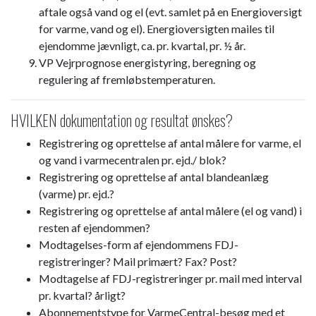
aftale også vand og el (evt. samlet på en Energioversigt
for varme, vand og el). Energioversigten mailes til
ejendomme jævnligt, ca. pr. kvartal, pr. ½ år.
VP Vejrprognose energistyring, beregning og
regulering af fremløbstemperaturen.
HVILKEN dokumentation og resultat ønskes?
Registrering og oprettelse af antal målere for varme, el
og vand i varmecentralen pr. ejd./ blok?
Registrering og oprettelse af antal blandeanlæg
(varme) pr. ejd.?
Registrering og oprettelse af antal målere (el og vand) i
resten af ejendommen?
Modtagelses-form af ejendommens FDJ-
registreringer? Mail primært? Fax? Post?
Modtagelse af FDJ-registreringer pr. mail med interval
pr. kvartal? årligt?
Abonnementstype for VarmeCentral-besøg med et