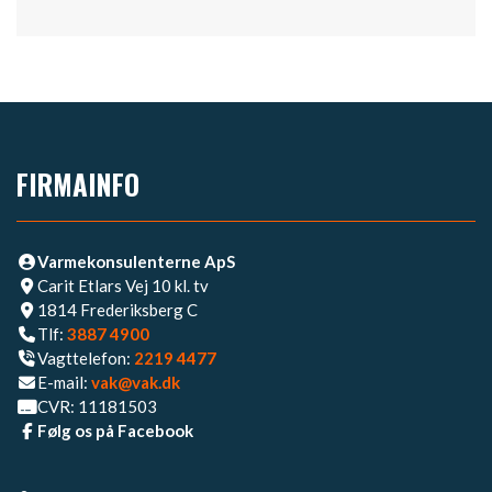
FIRMAINFO
Varmekonsulenterne ApS
Carit Etlars Vej 10 kl. tv
1814 Frederiksberg C
Tlf:
3887 4900
Vagttelefon:
2219 4477​
E-mail:
vak@vak.dk
CVR: 11181503
Følg os på Facebook