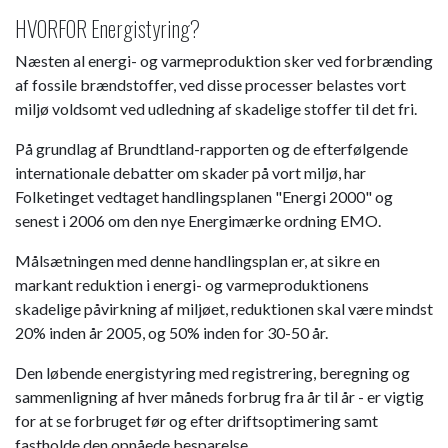
HVORFOR Energistyring?
Næsten al energi- og varmeproduktion sker ved forbrænding
af fossile brændstoffer, ved disse processer belastes vort
miljø voldsomt ved udledning af skadelige stoffer til det fri.
På grundlag af Brundtland-rapporten og de efterfølgende
internationale debatter om skader på vort miljø, har
Folketinget vedtaget handlingsplanen "Energi 2000" og
senest i 2006 om den nye Energimærke ordning EMO.
Målsætningen med denne handlingsplan er, at sikre en
markant reduktion i energi- og varmeproduktionens
skadelige påvirkning af miljøet, reduktionen skal være mindst
20% inden år 2005, og 50% inden for 30-50 år.
Den løbende energistyring med registrering, beregning og
sammenligning af hver måneds forbrug fra år til år - er vigtig
for at se forbruget før og efter driftsoptimering samt
fastholde den opnåede besparelse.​