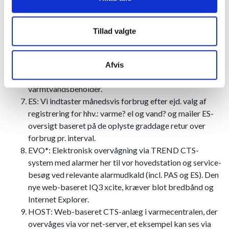
VKO/EK: Årligt tjek af varmecentralen, evt. med en
EO-energioversigt.
PAS*: Vor tekniker besøger varmecentralen ved
Tillad valgte
runderingerne omkring månedskift, hvor der foretages
aflæsningerne i varmecentralen af varme, el og vand
samt tryk og temperaturer. Ved besøget passes og
Afvis
tjekkes komponenter m.v. samt udslammes evt.
varmtvandsbeholder.
ES: Vi indtaster månedsvis forbrug efter ejd. valg af
registrering for hhv.: varme? el og vand? og mailer ES-
oversigt baseret på de oplyste graddage retur over
forbrug pr. interval.
EVO*: Elektronisk overvågning via TREND CTS-
system med alarmer her til vor hovedstation og service-
besøg ved relevante alarmudkald (incl. PAS og ES). Den
nye web-baseret IQ3 xcite, kræver blot bredbånd og
Internet Explorer.
HOST: Web-baseret CTS-anlæg i varmecentralen, der
overvåges via vor net-server, et eksempel kan ses via