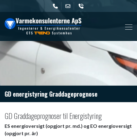
Gå
til
hovedindhold
GD energistyring Graddageprognose
GD Graddageprognoser til Energistyring​
ES energioversigt (opgjort pr. md.) og EO energioversigt
(opgjort pr. år)​