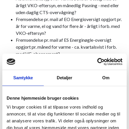
årligt VKO-eftersyn, en månedlig Pasning - med eller
uden daglig CTS-overvågning?
Fremsendelse pr. mail af EO Energioversigt opgjort pr.
år for varme, el og vand for flere år - årligt i forb. med
VKO-eftersyn?
Fremsendelse pr. mail af ES Energinøgle-oversigt
opgjort pr. måned for varme - ca. kvartalsvist i forb.
med VC-abonnement?
Fremsendelse pr. mail af ES Energinøgle-oversigt
opgjort pr. måned for el og vand (evt.) - med interval i
forb. med udvidet VC-abonnement?
Samtykke
Detaljer
Om
GD Graddageprognose energistyring ES- eller EO-
oversigter, tjek af forbrug og afkøling, dokumenteret
på grafer efter månedens/ årets registrerede graddage
Denne hjemmeside bruger cookies
- i forb. med VC-abonnement?
Vi bruger cookies til at tilpasse vores indhold og
VP Vejrprognose energistyring, regulering af
annoncer, til at vise dig funktioner til sociale medier og til
fremløbstemperaturen efter de faktiske vejrforhold - i
at analysere vores trafik. Vi deler også oplysninger om
forb. med VC-abonnement?​
din brug af vores hjemmeside med vores partnere inden