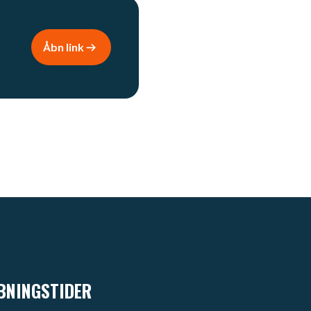
Åbn link
BNINGSTIDER