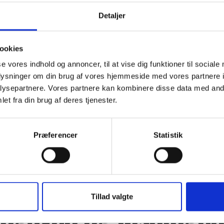
Detaljer
ADRESSE
ookies
Region H PcB
se vores indhold og annoncer, til at vise dig funktioner til sociale
oplysninger om din brug af vores hjemmeside med vores partnere i
ysepartnere. Vores partnere kan kombinere disse data med andr
ENERGI – VARMECENTRAL
et fra din brug af deres tjenester.
Fjernvarme Vand 1 VC​
Præferencer
Statistik
REFERENCE
Tillad valgte
pgaven og løsninge