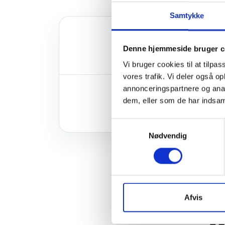
Samtykke
PROJEKT RÅDG. ÅR
Denne hjemmeside bruger c
2014
Vi bruger cookies til at tilpas
vores trafik. Vi deler også 
annonceringspartnere og anal
EJENDOMSTYPE ANTAL
dem, eller som de har indsaml
25 blokke
Samtykkevalg
Nødvendig
Afvis
O