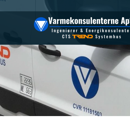
Gå
til
hovedindhold