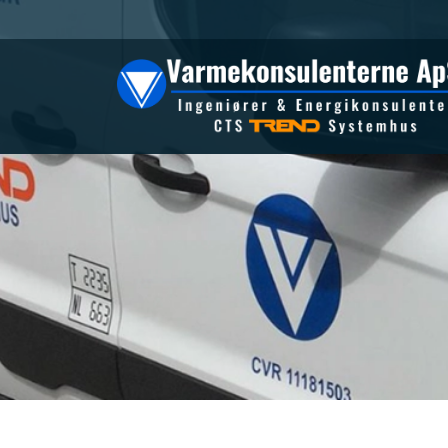
Gå
til
hovedindhold