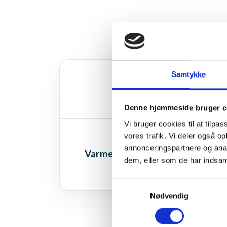
Samtykke
PROJEKT RÅDG. ÅR
2006
Denne hjemmeside bruger c
Vi bruger cookies til at tilpas
vores trafik. Vi deler også 
EJENDOMSTYPE ANTAL
annonceringspartnere og anal
Varmelaug 2 ejd. Kollegium og
dem, eller som de har indsaml
Gymnasium
Samtykkevalg
Nødvendig