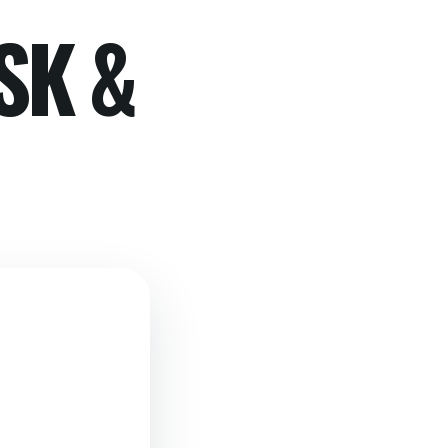
NSK &