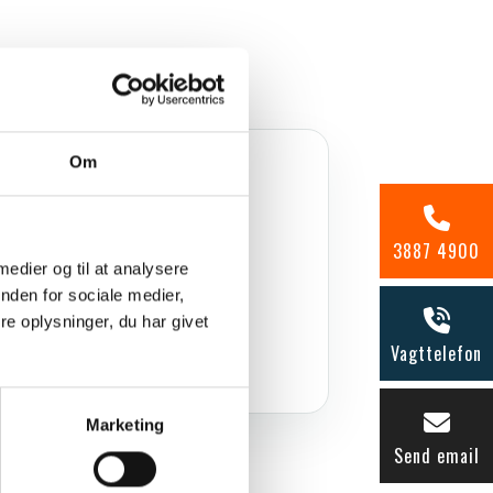
Om
OMRÅDE/BYDEL
København Ø
3887 4900
 medier og til at analysere
nden for sociale medier,
e oplysninger, du har givet
Vagttelefon
Marketing
Send email