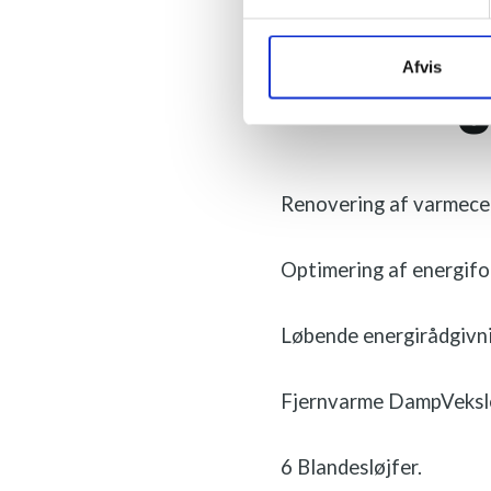
O
Afvis
Renovering af varmecen
Optimering af energif
Løbende energirådgivni
Fjernvarme DampVeksl
6 Blandesløjfer.