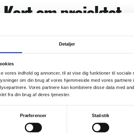
Kort om projektet
Detaljer
ADRESSE
Niels Steensen VL NSK & NSG
ookies
se vores indhold og annoncer, til at vise dig funktioner til sociale
oplysninger om din brug af vores hjemmeside med vores partnere i
ENERGI – VARMECENTRAL
ysepartnere. Vores partnere kan kombinere disse data med andr
Fjernvarme Damp 1 VC​
et fra din brug af deres tjenester.
Præferencer
Statistik