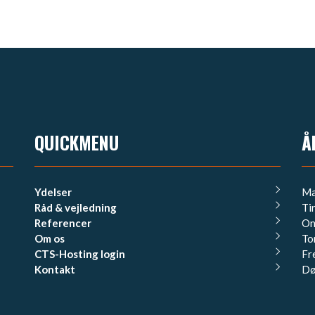
QUICKMENU
Å
Ydelser
Ma
Råd & vejledning
Ti
Referencer
On
Om os
To
CTS-Hosting login
Fr
Kontakt
Dø