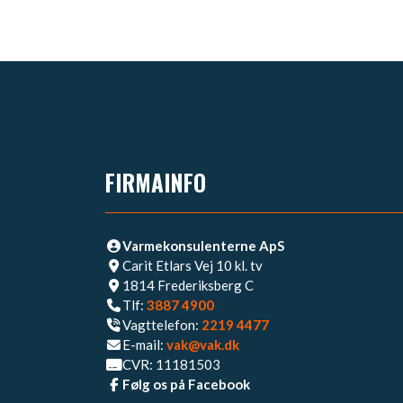
FIRMAINFO
Varmekonsulenterne ApS
Carit Etlars Vej 10 kl. tv
1814 Frederiksberg C
Tlf:
3887 4900
Vagttelefon:
2219 4477​
E-mail:
vak@vak.dk
CVR: 11181503
Følg os på Facebook