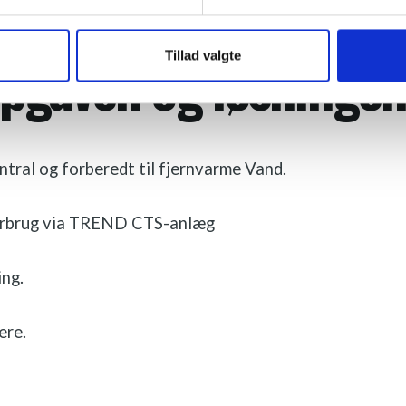
REFERENCE
pgaven og løsninge
Tillad valgte
tral og forberedt til fjernvarme Vand.
orbrug via TREND CTS-anlæg
ng.
ere.