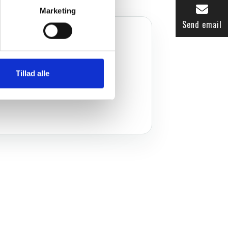
Marketing
Send email
OMRÅDE/BYDEL
Hvidovre
Tillad alle
n