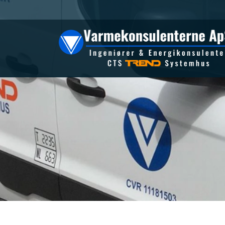
Gå
til
hovedindhold