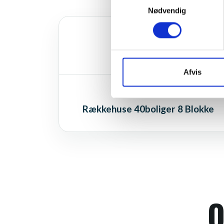
Nødvendig
PROJEKT RÅDG. ÅR
2013
Afvis
EJENDOMSTYPE ANTAL
Rækkehuse 40boliger 8 Blokke
O