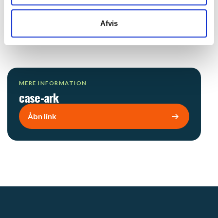
i 2-trins returkobling til ekstra køling af fjernvarmen.
Afvis
CTS-overvågning.​
MERE INFORMATION
case-ark​
Åbn link