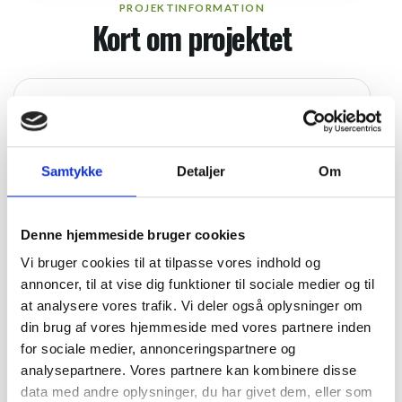
PROJEKTINFORMATION
Kort om projektet
PROJEKT RÅDG. ÅR
2007
Samtykke
Detaljer
Om
ADRESSE
A/B Borgervangen
Denne hjemmeside bruger cookies
OMRÅDE/BYDEL
Vi bruger cookies til at tilpasse vores indhold og
annoncer, til at vise dig funktioner til sociale medier og til
København Ø
at analysere vores trafik. Vi deler også oplysninger om
din brug af vores hjemmeside med vores partnere inden
EJENDOMSTYPE ANTAL
for sociale medier, annonceringspartnere og
Boligejendom 84 boliger
analysepartnere. Vores partnere kan kombinere disse
data med andre oplysninger, du har givet dem, eller som