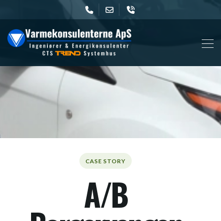
Gå
til
hovedindhold
CASE STORY
A/B