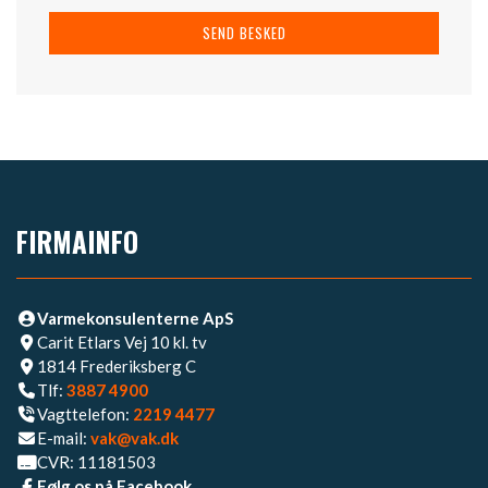
FIRMAINFO
Varmekonsulenterne ApS
Carit Etlars Vej 10 kl. tv
1814 Frederiksberg C
Tlf:
3887 4900
Vagttelefon:
2219 4477​
E-mail:
vak@vak.dk
CVR: 11181503
Følg os på Facebook