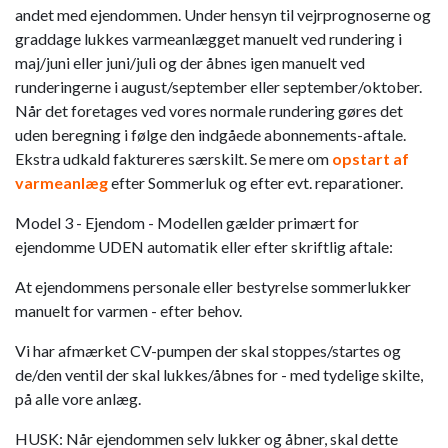
andet med ejendommen. Under hensyn til vejrprognoserne og
graddage lukkes varmeanlægget manuelt ved rundering i
maj/juni eller juni/juli og der åbnes igen manuelt ved
runderingerne i august/september eller september/oktober.
Når det foretages ved vores normale rundering gøres det
uden beregning i følge den indgåede abonnements-aftale.
Ekstra udkald faktureres særskilt. Se mere om
opstart af
varmeanlæg
efter Sommerluk og efter evt. reparationer.
Model 3 - Ejendom - Modellen gælder primært for
ejendomme UDEN automatik eller efter skriftlig aftale:
At ejendommens personale eller bestyrelse sommerlukker
manuelt for varmen - efter behov.
Vi har afmærket CV-pumpen der skal stoppes/startes og
de/den ventil der skal lukkes/åbnes for - med tydelige skilte,
på alle vore anlæg.
HUSK: Når ejendommen selv lukker og åbner, skal dette