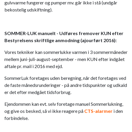
gulvvarme fungerer og pumper mv. går ikke i stå (undgår
bekostelig udskiftning).
SOMMER-LUK manuelt - Udføres fremover KUN efter
Bestyrelsens skriftlige anmodning (ajourført 2016):
Vores tekniker kan sommerlukke varmen i 3 sommermåneder
mellem juni-juli-august-september - men KUN efter indgået
aftale pr. mail i 2016 med ejd.
SommerLuk foretages uden beregning, når det foretages ved
de faste månedsrunderinger - på andre tidspunkter og udkald
er det efter medgået tidsforbrug.
Ejendommen kan evt. selv foretage manuel Sommerlukning,
og give os besked, så vi ikke reagere på
CTS-alarmer
i den
forbindelse.