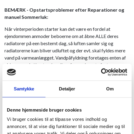
BEMÆRK - Opstartsproblemer efter Reparationer og
manuel Sommerluk:
Når vinterperioden starter kan det være en fordel at
ejendommen anmoder beboerne om at åbne ALLE deres
radiatorer på een bestemt dag, så luften samler sig og
radiatorerne kan bliver udluftet og der evt. skal fyldes mere
vand på varmeanlægget. Vandpåfyldning foretages enten af
ejd. personale/ bestyrelse eller af os ved næste faste
månedsrundering.
Efter manuel lukning af varmeanlæg f.eks. i forb. med
Samtykke
Detaljer
Om
reparationer, kan der ofte være varmeproblemer, se
procedure for
Opstart af varme og Radiatorudluftning
i
vore råd ved
Varmestart og efter VVS-reparationer
,
Denne hjemmeside bruger cookies
under Gode Energi Råd.​
Vi bruger cookies til at tilpasse vores indhold og
annoncer, til at vise dig funktioner til sociale medier og til
MEC-VAK modeller - er justeret primo 2016 - se info her:
at analysere vores trafik. Vi deler også oplysninger om