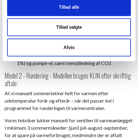
blæsende perioder om sommeren.
Tillad alle
Hvis der er installeret gulvvarme? Vil det fungere hele
året.
Der er ingen opstartproblemer og pumpe sætter sig
Tillad valgte
ikke fast.
Fjv-afkøling om sommeren kan blive forbedret (hvis
Afvis
varmtvandsproduktionen er tilpasset ejd. behov), men
der er dog et mindre merforbrug af energi til varme (ca.
1%) og pumpe-el, samt merudledning af CO2.
Model 2 - Rundering - Modellen bruges KUN efter skriftlig
aftale:
At vi manuelt sommerlukker helt for varmen efter
udetemperatur forår og efterår – når det passer ind i
programmet for runderingen til varmecentralen.
Vores tekniker lukker manuelt for ventilen til varmeanlægget
i minimum 3 sommermåneder: (juni) juli-august-september,
for at spare på varmeforbruget, medmindre der er aftalt