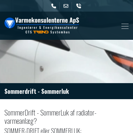
Skip
to
main
content
Sommerdrift - Sommerluk
SommerDrift - SommerLuk af radiator-
varmeanlæg?
SOMMER-DRIFT eller SOMMERLUK: