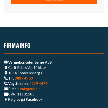
FIRMAINFO
Varmekonsulenterne ApS
Carit Etlars Vej 10 kl. tv
1814 Frederiksberg C
Tlf:
3887 4900
Vagttelefon:
2219 4477​
E-mail:
vak@vak.dk
CVR: 11181503
Følg os på Facebook