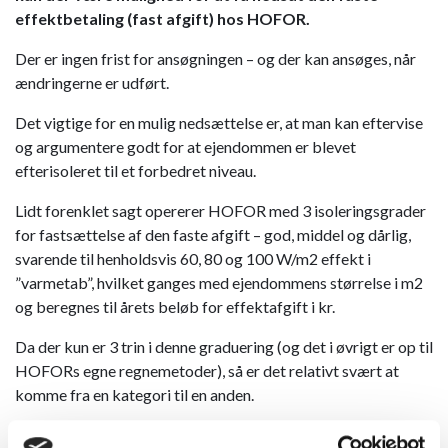
effektbetaling (fast afgift) hos HOFOR.
Der er ingen frist for ansøgningen – og der kan ansøges, når
ændringerne er udført.
​Det vigtige for en mulig nedsættelse er, at man kan eftervise
og argumentere godt for at ejendommen er blevet
efterisoleret til et forbedret niveau.
​Lidt forenklet sagt opererer HOFOR med 3 isoleringsgrader
for fastsættelse af den faste afgift – god, middel og dårlig,
svarende til henholdsvis 60, 80 og 100 W/m2 effekt i
”varmetab”, hvilket ganges med ejendommens størrelse i m2
og beregnes til årets beløb for effektafgift i kr.
​Da der kun er 3 trin i denne graduering (og det i øvrigt er op til
HOFORs egne regnemetoder), så er det relativt svært at
komme fra en kategori til en anden.
​Det gode ved en eventuel nedsættelse er, at denne fortsætter