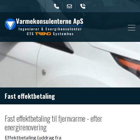
Skip
to
main
content
Fast effektbetaling
Fast effektbetaling til fjernvarme - efter
energirenovering​
Effektbetaling (uddrag fra