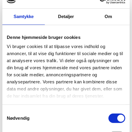
hvert år i fremtiden i form af en kontant besparelse.
Derudover er tendensen at grund-indekset for den faste
Samtykke
Detaljer
Om
afgift stiger - udover inflationen, idet den faste afgift fra
2013 til 2014 steg 5 %.
​Grundtanken med at HOFOR opkræver en fast afgift er, at
Denne hjemmeside bruger cookies
det skal være en slags afbetaling på forsyningssystemet
Vi bruger cookies til at tilpasse vores indhold og
(værkerne og ledningerne i jord). Men vi mener, at denne faste
annoncer, til at vise dig funktioner til sociale medier og til
afgift generelt er for høj – og at den reducerer incitamentet til
at analysere vores trafik. Vi deler også oplysninger om
energibesparelser. Derfor er vi principielt af miljømæssige
din brug af vores hjemmeside med vores partnere inden
hensyn modstandere af den faste afgifts niveau.
for sociale medier, annonceringspartnere og
analysepartnere. Vores partnere kan kombinere disse
​Den faste afgift for ejendommen fastsættes således ud fra 2
data med andre oplysninger, du har givet dem, eller som
parametre – isoleringsgraden og det udregnede areal i m2.
de har indsamlet fra din brug af deres tjenester.
Arealet udregnes efter en kompliceret formel hvor
boligarealet og halvdelen af kælderen er det primære. Når vi
efterregner og ansøger, så kigger vi på begge parametre – og
Samtykkevalg
Nødvendig
i en del tilfælde kan der også optimeres lidt på beregningen
af arealet.