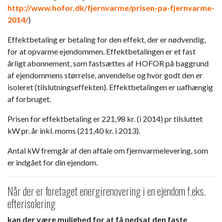
http://www.hofor.dk/fjernvarme/prisen-pa-fjernvarme-
2014/
)
Effektbetaling er betaling for den effekt, der er nødvendig,
for at opvarme ejendommen. Effektbetalingen er et fast
årligt abonnement, som fastsættes af HOFOR på baggrund
af ejendommens størrelse, anvendelse og hvor godt den er
isoleret (tilslutningseffekten). Effektbetalingen er uafhængig
af forbruget.
Prisen for effektbetaling er 221,98 kr. (i 2014) pr tilsluttet
kW pr. år inkl. moms (211,40 kr. i 2013).
Antal kW fremgår af den aftale om fjernvarmelevering, som
er indgået for din ejendom.​
Når der er foretaget energirenovering i en ejendom f.eks.
efterisolering
kan der være mulighed for at få nedsat den faste